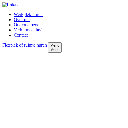
Werkplek huren
Over ons
Ondernemers
Verhuur aanbod
Contact
Flexplek of ruimte huren
Menu
Menu
Contact
Neem gerust contact op
Stichting Lokalen
KvK-nummer 69659907
Flexplek of ruimte huren
Flexplek huren
Vergaderruimte tot 6 personen huren
Workshopruimte / fotostudio tot 35 personen huren
Frans Halsstraat 35, 7131 VT Lichtenvoorde
contact@lokalen.nl