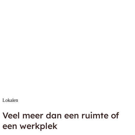
Lokalen is gevestigd in een voormalig schoolgebouw aan
de
Frans Halsstraat 35 in Lichtenvoorde
.
Parkeren kan voor de deur, er zijn meerdere (gratis)
parkeerplaatsen beschikbaar.
De
bushalte Twenteroute
bevind zich op loopafstand.
Navigeer met Google Maps
De Lokals
Zoek je een van onze
ondernemers?
Alle ondernemers
Lokalen
Veel meer dan een ruimte of
een werkplek